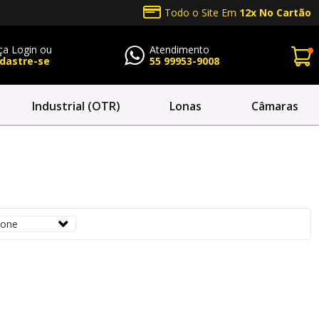
Todo o Site Em
12x No Cartão
ça Login ou
Atendimento
dastre-se
55 99953-9008
r Conta
Fale com a
Bellenzier
Industrial (OTR)
Lonas
Câmaras
Telefone:
55 99953-9008
minha senha
Email:
NTRAR
sac@bellenzier.com.br
 com Google
 cliente?
astre-se
DASTRAR