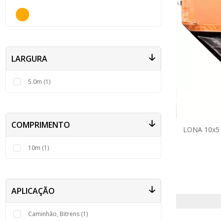
Pneu Aro 22
Pneu Aro 24
Pneu 900x20
Pneu 1000x20
Pneu 1100x22
LARGURA
5.0m (1)
COMPRIMENTO
LONA 10x5
10m (1)
APLICAÇÃO
Caminhão, Bitrens (1)