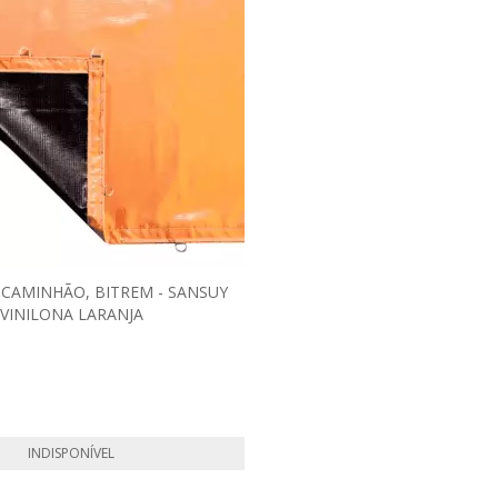
Lona 10x5m
Pneu Aro 28
Lona 10x4.5m
Pneu Aro 30
Lona 10.5x2.9m
Pneu Aro 32
 CAMINHÃO, BITREM - SANSUY
VINILONA LARANJA
INDISPONÍVEL