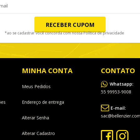
RECEBER CUPOM
*ao se cadastrar você concorda com nossa
Política de privacidade
MINHA CONTA
CONTATO
Whatsapp:
Meus Pedidos
55 99953-9008
ões
Endereço de entrega
E-mail:
sac@bellenzier.com
Alterar Senha
Alterar Cadastro