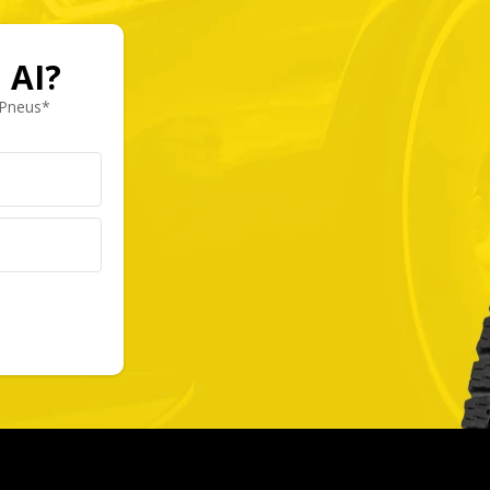
 AI?
 Pneus*