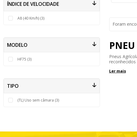
ÍNDICE DE VELOCIDADE
A8 (40 Km/h) (3)
Foram enco
PNEU 
MODELO
Pneus Agrícol
HF75 (3)
reconhecidos d
Ler mais
TIPO
(TL) Uso sem câmara (3)