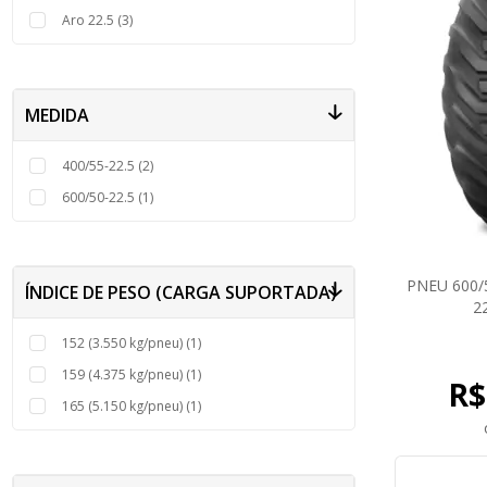
Aro 22.5 (3)
Pneu Aro 22
Pneu Aro 24
Pneu 900x20
Pneu 1000x20
Pneu 1100x22
MEDIDA
400/55-22.5 (2)
600/50-22.5 (1)
PNEU 600/5
ÍNDICE DE PESO (CARGA SUPORTADA)
2
152 (3.550 kg/pneu) (1)
159 (4.375 kg/pneu) (1)
R$
165 (5.150 kg/pneu) (1)