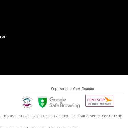
.br
Segurança e Certificação
ompras efetuadas pelo site, não valendo necessariamente para rede de