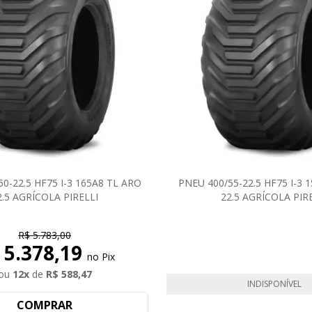
Lona 10x5m
Pneu Aro 28
Lona 10x4.5m
Pneu Aro 30
Lona 10.5x2.9m
Pneu Aro 32
0-22.5 HF75 I-3 165A8 TL ARO
PNEU 400/55-22.5 HF75 I-3 
2.5 AGRÍCOLA PIRELLI
22.5 AGRÍCOLA PIR
R$ 5.783,00
 5.378,19
no Pix
ou
12
x
de
R$ 588,47
INDISPONÍVEL
COMPRAR