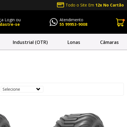
Todo o Site Em
12x No Cartão
ça Login ou
Atendimento
dastre-se
55 99953-9008
r Conta
Fale com a
Bellenzier
Industrial (OTR)
Lonas
Câmaras
Telefone:
55 99953-9008
minha senha
Email:
NTRAR
sac@bellenzier.com.br
 com Google
 cliente?
astre-se
DASTRAR