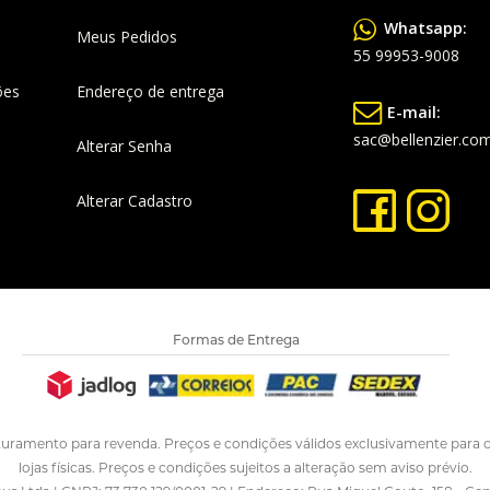
Whatsapp:
Meus Pedidos
55 99953-9008
ões
Endereço de entrega
E-mail:
sac@bellenzier.com
Alterar Senha
Alterar Cadastro
Formas de Entrega
turamento para revenda. Preços e condições válidos exclusivamente para c
lojas físicas. Preços e condições sujeitos a alteração sem aviso prévio.