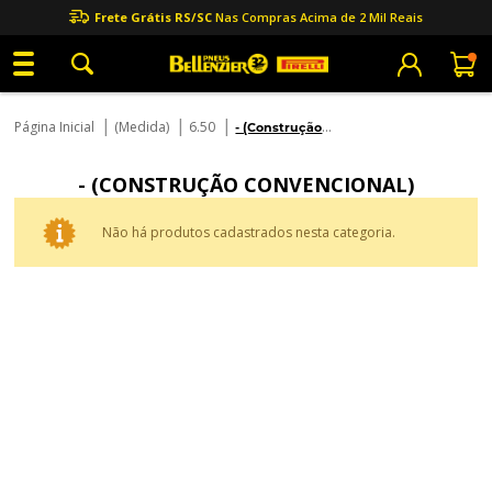
Frete Grátis RS/SC
Nas Compras Acima de 2 Mil Reais
|
|
|
Página Inicial
(Medida)
6.50
- (Construção
Convencional)
- (CONSTRUÇÃO CONVENCIONAL)
Não há produtos cadastrados nesta categoria.