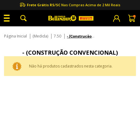
Frete Grátis RS/SC
Nas Compras Acima de 2 Mil Reais
|
|
|
Página Inicial
(Medida)
7.50
- (Construção
Convencional)
- (CONSTRUÇÃO CONVENCIONAL)
Não há produtos cadastrados nesta categoria.