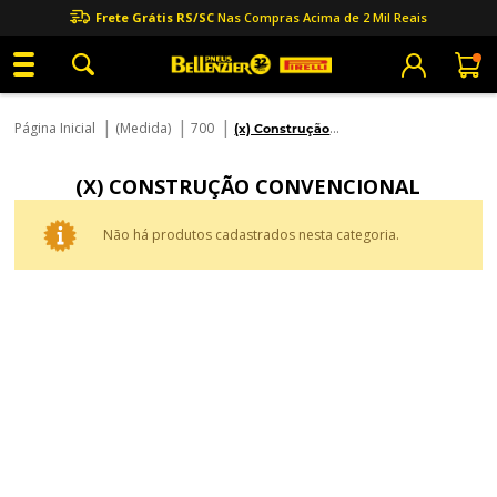
Frete Grátis RS/SC
Nas Compras Acima de 2 Mil Reais
|
|
|
Página Inicial
(Medida)
700
(x) Construção
Convencional
(X) CONSTRUÇÃO CONVENCIONAL
Não há produtos cadastrados nesta categoria.