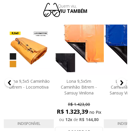
Quem viu,
VIU TAMBÉM
Lona 9,5x5 Caminhão
Lona 9,5x5m
Lona 10
-
Bitrem - Locomotiva
Caminhão Bitrem -
Caminhão 
Sansuy Vinilona
Sansuy Vini
R$ 1.423,00
R$ 1.323,39
no Pix
ou
12
x
de
R$ 144,80
INDISPONÍVEL
INDISPO