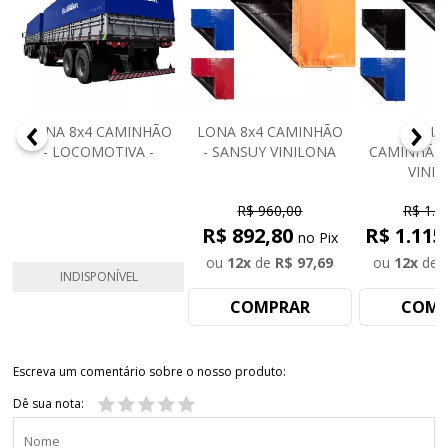
-
LONA 8x4 CAMINHÃO
LONA 8x4 CAMINHÃO
LONA 
- LOCOMOTIVA -
- SANSUY VINILONA
CAMINHÃO 
VINI
R$ 960,00
R$ 1.1
R$ 892,80
R$ 1.115
no Pix
ou
12
x
de
R$ 97,69
ou
12
x
de
INDISPONÍVEL
COMPRAR
COMP
Escreva um comentário sobre o nosso produto:
Dê sua nota: