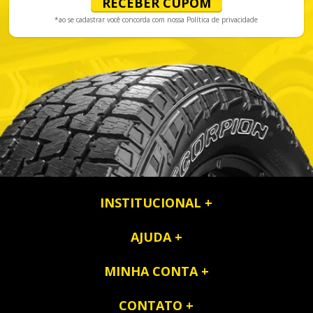
RECEBER CUPOM
*ao se cadastrar você concorda com nossa
Política de privacidade
INSTITUCIONAL
AJUDA
MINHA CONTA
CONTATO