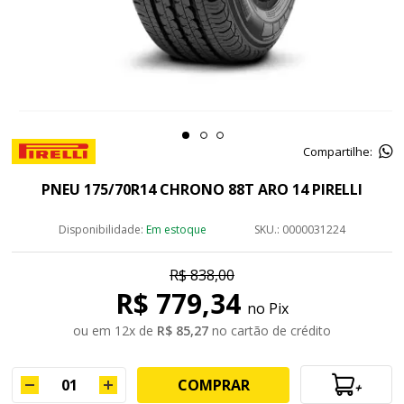
Compartilhe:
PNEU 175/70R14 CHRONO 88T ARO 14 PIRELLI
Disponibilidade:
Em estoque
SKU.: 0000031224
R$ 838,00
R$ 779,34
no Pix
ou em
12
x
de
R$ 85,27
no cartão de crédito
COMPRAR
+