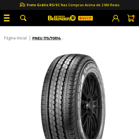
Frete Grátis RS/SC
Nas Compras Acima de 2 Mil Reais
|
Página Inicial
PNEU 175/70R14
CHRONO 88T ARO 14
P
...