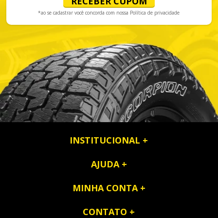
RECEBER CUPOM
*ao se cadastrar você concorda com nossa
Política de privacidade
INSTITUCIONAL
AJUDA
MINHA CONTA
CONTATO