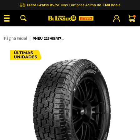
Frete Grátis RS/SC
Nas Compras Acima de 2 Mil Reais
|
Página Inicial
PNEU 225/65R17
SCORPION ALL
TERRAI
...