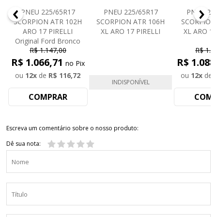
PNEU 225/65R17
PNEU 225/65R17
PNEU 22
SCORPION ATR 102H
SCORPION ATR 106H
SCORPION
ARO 17 PIRELLI
XL ARO 17 PIRELLI
XL ARO 17
t
Original Ford Bronco
R$ 1.147,00
R$ 1.1
R$ 1.066,71
R$ 1.088
no Pix
ou
12
x
de
R$ 116,72
ou
12
x
de
INDISPONÍVEL
COMPRAR
COMP
Escreva um comentário sobre o nosso produto:
Dê sua nota: