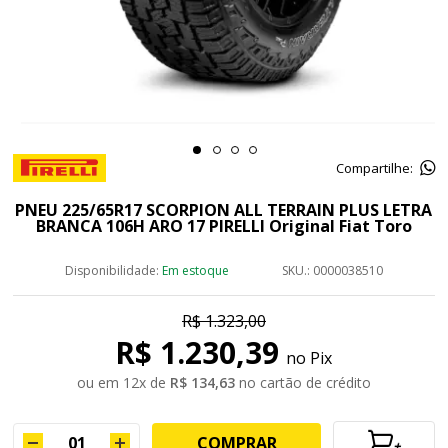
Compartilhe:
PNEU 225/65R17 SCORPION ALL TERRAIN PLUS LETRA
BRANCA 106H ARO 17 PIRELLI Original Fiat Toro
Disponibilidade:
Em estoque
SKU.: 0000038510
R$ 1.323,00
R$ 1.230,39
no Pix
ou em
12
x
de
R$ 134,63
no cartão de crédito
COMPRAR
+